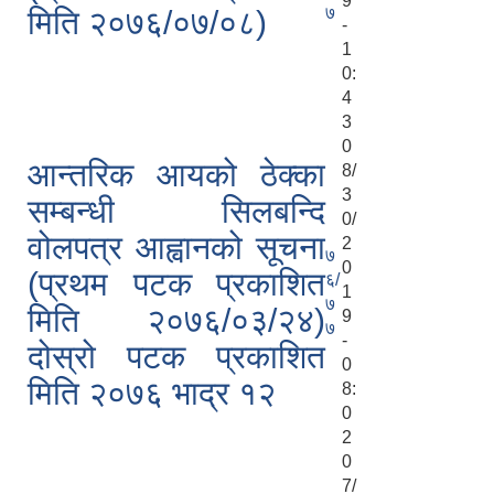
9
७
मिति २०७६/०७/०८)
-
1
0:
4
3
0
आन्तरिक आयको ठेक्का
8/
3
सम्बन्धी सिलबन्दि
0/
वोलपत्र आह्वानको सूचना
2
७
0
(प्रथम पटक प्रकाशित
६/
1
७
मिति २०७६/०३/२४)
9
७
-
दोस्रो पटक प्रकाशित
0
मिति २०७६ भाद्र १२
8:
0
2
0
7/