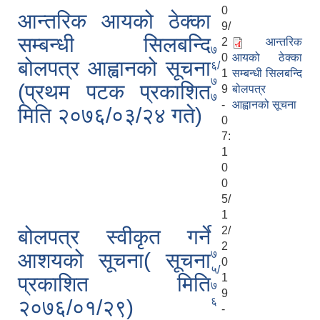
0
आन्तरिक आयको ठेक्का
9/
सम्बन्धी सिलबन्दि
2
आन्तरिक
७
0
आयको ठेक्का
बोलपत्र आह्वानको सूचना
६/
1
सम्बन्धी सिलबन्दि
७
(प्रथम पटक प्रकाशित
9
बोलपत्र
७
-
आह्वानको सूचना
मिति २०७६/०३/२४ गते)
0
7:
1
0
0
5/
1
2/
बोलपत्र स्वीकृत गर्ने
2
७
आशयको सूचना( सूचना
0
५/
1
प्रकाशित मिति
७
9
६
२०७६/०१/२९)
-