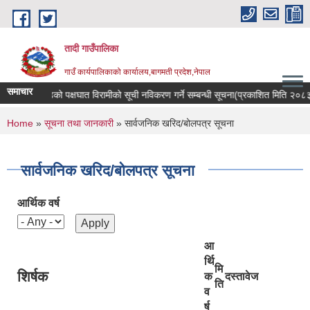
Skip to main content
तादी गाउँपालिका
गाउँ कार्यपालिकाको कार्यालय,बागमती प्रदेश,नेपाल
समाचार
रोगी र मेरुदण्डको पक्षघात विरामीको सूची नविकरण गर्ने सम्बन्धी सूचना(प्रकाशित मिति २०८३
You are here
Home
»
सूचना तथा जानकारी
» सार्वजनिक खरिद/बोलपत्र सूचना
सार्वजनिक खरिद/बोलपत्र सूचना
आर्थिक वर्ष
आ
र्थि
मि
शिर्षक
क
दस्तावेज
ति
व
र्ष