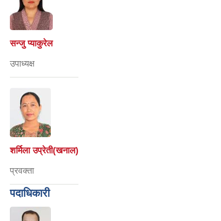
सन्जु प्याकुरेल
उपाध्यक्ष
शर्मिला उप्रेती(खनाल)
प्रवक्ता
पदाधिकारी
सुजन शुभ भ्लोन