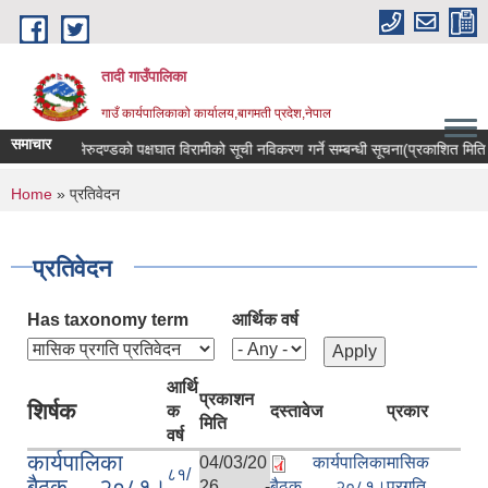
Skip to main content
तादी गाउँपालिका
गाउँ कार्यपालिकाको कार्यालय,बागमती प्रदेश,नेपाल
समाचार
यान्सर रोगी र मेरुदण्डको पक्षघात विरामीको सूची नविकरण गर्ने सम्बन्धी सूचना(प्रकाशित मि
You are here
Home
» प्रतिवेदन
प्रतिवेदन
Has taxonomy term
आर्थिक वर्ष
आर्थि
प्रकाशन
शिर्षक
क
दस्तावेज
प्रकार
मिति
वर्ष
कार्यपालिका
04/03/20
कार्यपालिका
मासिक
८१/
बैठक २०८१।
26 -
बैठक २०८१।
प्रगति