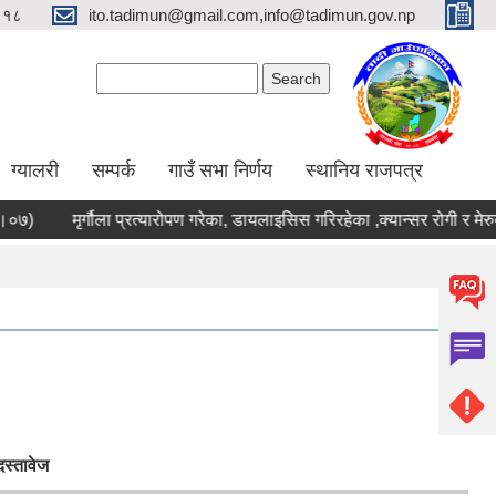
९१८
ito.tadimun@gmail.com,info@tadimun.gov.np
Search form
Search
ग्यालरी
सम्पर्क
गाउँ सभा निर्णय
स्थानिय राजपत्र
७)
मृर्गौला प्रत्यारोपण गरेका, डायलाइसिस गरिरहेका ,क्यान्सर रोगी र मे
दस्तावेज