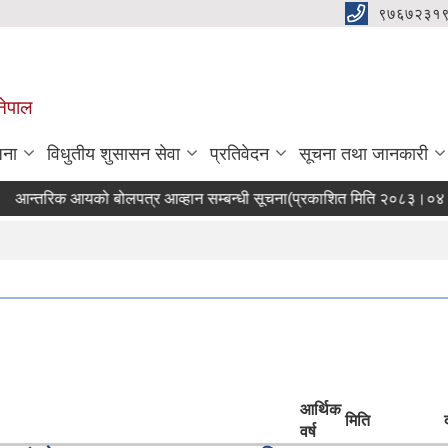
९७६७२३१
नेपाल
जना
विधुतीय शुसासन सेवा
प्रतिवेदन
सूचना तथा जानकारी
आन्तरिक आयको बोलपत्र आव्हान सम्बन्धी सूचना(प्रकाशित मिति २०८३।०४।०
आर्थिक
मिति
वर्ष