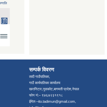
्रणालि
सम्पर्क विवरण
तादी गाउँपालिका,
गाउँ कार्यपालिका कार्यालय
खरानिटार,नुवाकोट,बागमती प्रदेश,नेपाल
फोन नं:– ९७६७२३१९१८
ईमेलः–
ito.tadimun@gmail.com
,