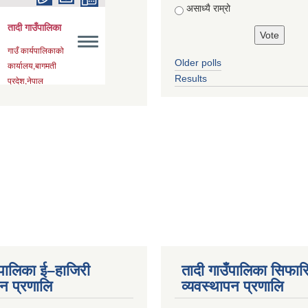
असाध्यै राम्रो
Older polls
Results
ँपालिका ई–हाजिरी
तादी गाउँपालिका सिफार
पन प्रणालि
व्यवस्थापन प्रणालि