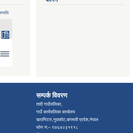
्रणालि
सम्पर्क विवरण
तादी गाउँपालिका,
गाउँ कार्यपालिका कार्यालय
खरानिटार,नुवाकोट,बागमती प्रदेश,नेपाल
फोन नं:– ९७६७२३१९१८