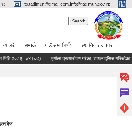
९१८
ito.tadimun@gmail.com,info@tadimun.gov.np
Search form
Search
ग्यालरी
सम्पर्क
गाउँ सभा निर्णय
स्थानिय राजपत्र
त मिति २०८३।०४।०७)
मृर्गौला प्रत्यारोपण गरेका, डायलाइसिस गरिरहेका ,क
स्तावेज