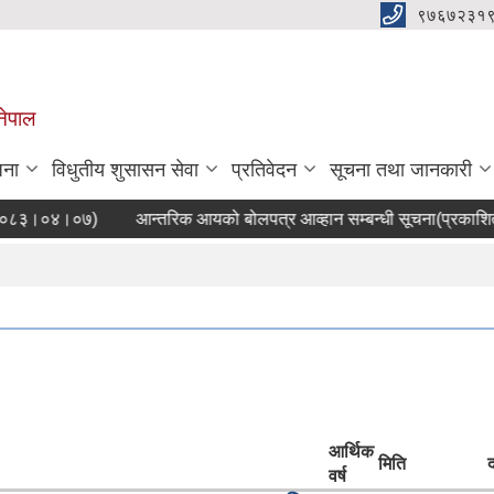
९७६७२३१
नेपाल
जना
विधुतीय शुसासन सेवा
प्रतिवेदन
सूचना तथा जानकारी
२०८३।०४।०७)
आन्तरिक आयको बोलपत्र आव्हान सम्बन्धी सूचना(प्रकाशि
आर्थिक
मिति
द
वर्ष