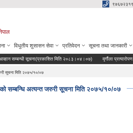
९७६७२३१
नेपाल
जना
विधुतीय शुसासन सेवा
प्रतिवेदन
सूचना तथा जानकारी
हान सम्बन्धी सूचना(प्रकाशित मिति २०८३।०४।०७)
मृर्गौला प्रत्यारोपण
जरुरी सूचना मिति २०७५/१०/०७
को सम्बन्धि अत्यन्त जरुरी सूचना मिति २०७५/१०/०७