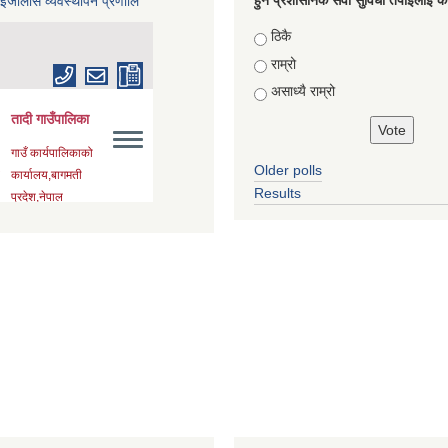
हुने प्रशासनिक सेवा सुविधा तपाईलाई कस
 इजालास व्यवस्थापन प्रणालि
Choices
ठिकै
राम्रो
असाध्यै राम्रो
Older polls
Results