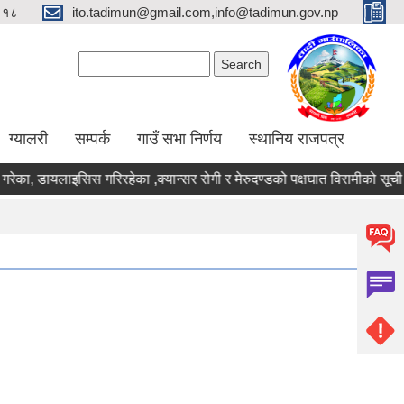
९१८
ito.tadimun@gmail.com,info@tadimun.gov.np
Search form
Search
ग्यालरी
सम्पर्क
गाउँ सभा निर्णय
स्थानिय राजपत्र
 गरेका, डायलाइसिस गरिरहेका ,क्यान्सर रोगी र मेरुदण्डको पक्षघात विरामीको सू