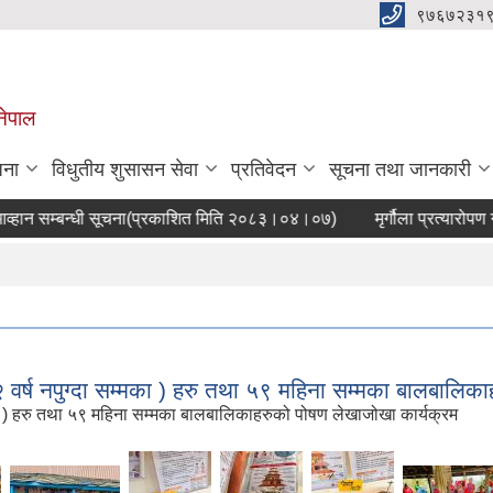
९७६७२३१
नेपाल
जना
विधुतीय शुसासन सेवा
प्रतिवेदन
सूचना तथा जानकारी
्बन्धी सूचना(प्रकाशित मिति २०८३।०४।०७)
मृर्गौला प्रत्यारोपण गरेका
२ वर्ष नपुग्दा सम्मका ) हरु तथा ५९ महिना सम्मका बालबालिक
्मका ) हरु तथा ५९ महिना सम्मका बालबालिकाहरुको पोषण लेखाजोखा कार्यक्रम