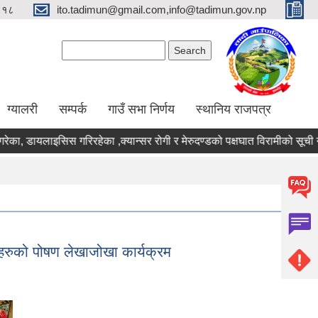
९१८
ito.tadimun@gmail.com,info@tadimun.gov.np
Search form
Search
ग्यालरी
सम्पर्क
गाउँ सभा निर्णय
स्थानिय राजपत्र
, डायलाइसिस गरिरहेका ,क्यान्सर रोगी र मेरुदण्डको पक्षघात विरामीको सूची नविक
ाहरुको पोषण लेखाजोखा कार्यक्रम