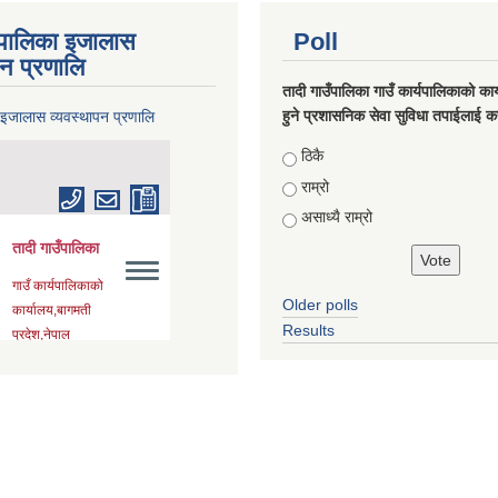
ँपालिका इजालास
Poll
पन प्रणालि
तादी गाउँपालिका गाउँ कार्यपालिकाको कार्
हुने प्रशासनिक सेवा सुविधा तपाईलाई कस
 इजालास व्यवस्थापन प्रणालि
Choices
ठिकै
राम्रो
असाध्यै राम्रो
Older polls
Results