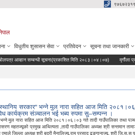
९७६७२३१
नेपाल
जना
विधुतीय शुसासन सेवा
प्रतिवेदन
सूचना तथा जानकारी
आव्हान सम्बन्धी सूचना(प्रकाशित मिति २०८३।०४।०७)
मृर्गौला प्रत्या
 स्थानिय सरकार" भन्ने मुल नारा सहित आज मिति २०८१।०६।
 कार्यक्रम संञ्चालन भई भब्य रुपमा सु–सम्पन्न ।
 भन्ने मुल नारा सहित आज मिति २०८१।०६।०३ गते तादी गाउँपालिका तथा पञ्
शसरण महतज्यूको प्रमुख आथित्यता ,तादी गाउँपालिका अध्यक्ष श्री सन्तमान तामा
माले जिल्ला अध्यक्ष श्री बद्री मैनालिज्यू,राम प्रसाद ढुङ्गानाज्यू, श्री जि.स.स प