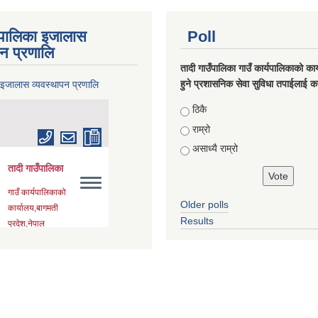
ँपालिका इजालास
Poll
पन प्रणालि
तादी गाउँपालिका गाउँ कार्यपालिकाको कार्
हुने प्रशासनिक सेवा सुविधा तपाईलाई कस
 इजालास व्यवस्थापन प्रणालि
Choices
ठिकै
राम्रो
असाध्यै राम्रो
Older polls
Results