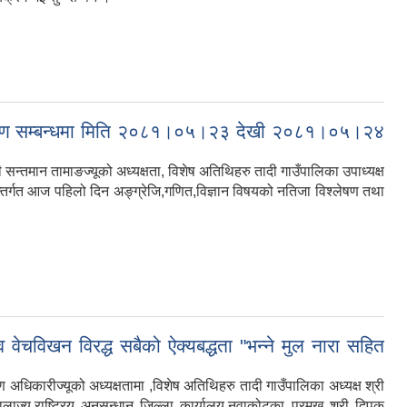
िश्लेषण सम्बन्धमा मिति २०८१।०५।२३ देखी २०८१।०५।२४
सन्तमान तामाङज्यूको अध्यक्षता, विशेष अतिथिहरु तादी गाउँपालिका उपाध्यक्ष
न्तर्गत आज पहिलो दिन अङ्ग्रेजि,गणित,विज्ञान विषयको नतिजा विश्लेषण तथा
चविखन विरद्ध सबैको ऐक्यबद्धता "भन्ने मुल नारा सहित
िकारीज्यूको अध्यक्षतामा ,विशेष अतिथिहरु तादी गाउँपालिका अध्यक्ष श्री
ालाज्यू,राष्ट्रिय अनुसन्धान जिल्ला कार्यालय,नुवाकोटका प्रमुख श्री दिपक