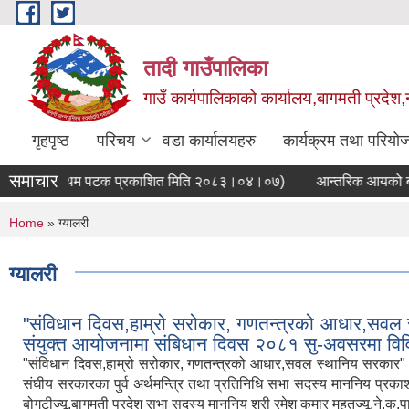
Skip to main content
तादी गाउँपालिका
गाउँ कार्यपालिकाको कार्यालय,बागमती प्रदेश,
गृहपृष्ठ
परिचय
वडा कार्यालयहरु
कार्यक्रम तथा परियो
समाचार
 सूचना(प्रथम पटक प्रकाशित मिति २०८३।०४।०७)
आन्तरिक आयको बोलपत्र 
You are here
Home
» ग्यालरी
ग्यालरी
"संविधान दिवस,हाम्रो सरोकार, गणतन्त्रको आधार,सवल
संयुक्त आयोजनामा संबिधान दिवस २०८१ सु-अवसरमा विविध
"संविधान दिवस,हाम्रो सरोकार, गणतन्त्रको आधार,सवल स्थानिय सरकार"
संघीय सरकारका पुर्व अर्थमन्त्रि तथा प्रतिनिधि सभा सदस्य माननिय प्रका
बोगटीज्यू,बागमती प्रदेश सभा सदस्य माननिय श्री रमेश कुमार महतज्यू,ने.क.पा ए