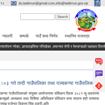
९१८
ito.tadimun@gmail.com,info@tadimun.gov.np
Search form
Search
ग्यालरी
सम्पर्क
गाउँ सभा निर्णय
स्थानिय राजपत्र
रोपण गरेका, डायलाइसिस गरिरहेका ,क्यान्सर रोगी र मेरुदण्डको पक्षघात विरामीक
०३ गते तादी गाउँपालिका तथा पञ्चकन्या गाउँपालिकाको
चकन्या गाउँपालिकाको संयुक्त आयोजनामा संबिधान दिवस २०८१ सु-अवसरमा
ङज्यूको अध्यक्षता तथा विशिष्ट अतिथिहरु संविधान सभा सदस्य श्री राममाया
्रमुख राजेन्द्र विक्रम सिंह ठकुरी,अति