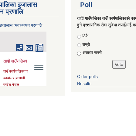
ँपालिका इजालास
Poll
पन प्रणालि
तादी गाउँपालिका गाउँ कार्यपालिकाको कार्
हुने प्रशासनिक सेवा सुविधा तपाईलाई कस
 इजालास व्यवस्थापन प्रणालि
Choices
ठिकै
राम्रो
असाध्यै राम्रो
Older polls
Results