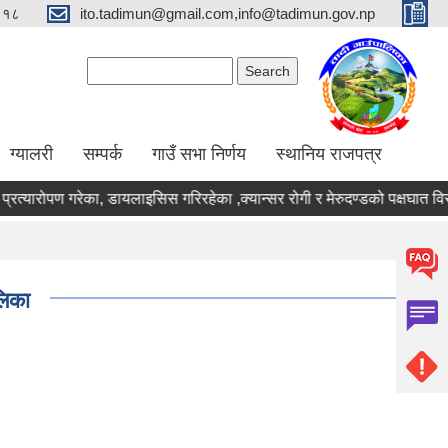
९१८
ito.tadimun@gmail.com,info@tadimun.gov.np
Search form
Search
ग्यालरी
सम्पर्क
गाउँ सभा निर्णय
स्थानिय राजपत्र
्रत्यारोपण गरेका, डायलाइसिस गरिरहेका ,क्यान्सर रोगी र मेरुदण्डको पक्षघात वि
लिका