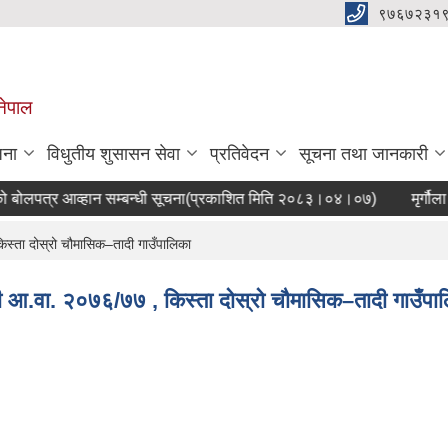
९७६७२३१
नेपाल
जना
विधुतीय शुसासन सेवा
प्रतिवेदन
सूचना तथा जानकारी
पत्र आव्हान सम्बन्धी सूचना(प्रकाशित मिति २०८३।०४।०७)
मृर्गौला प
 किस्ता दोस्रो चौमासिक–तादी गाउँपालिका
ावाली आ.वा. २०७६/७७ , किस्ता दोस्रो चौमासिक–तादी गाउँपा