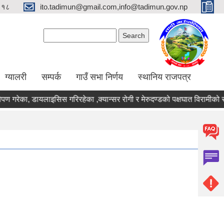
९१८
ito.tadimun@gmail.com,info@tadimun.gov.np
Search form
Search
ग्यालरी
सम्पर्क
गाउँ सभा निर्णय
स्थानिय राजपत्र
ोपण गरेका, डायलाइसिस गरिरहेका ,क्यान्सर रोगी र मेरुदण्डको पक्षघात विरामीको 