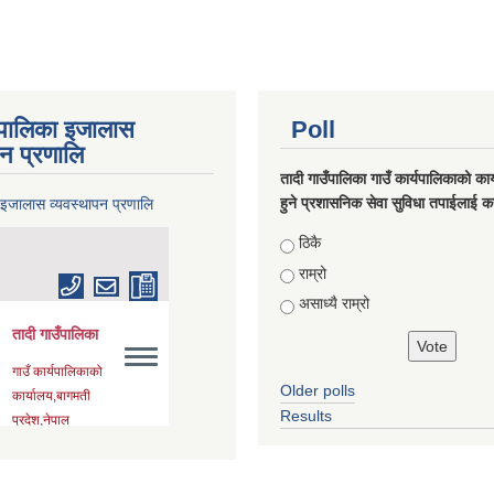
ँपालिका इजालास
Poll
पन प्रणालि
तादी गाउँपालिका गाउँ कार्यपालिकाको कार्
हुने प्रशासनिक सेवा सुविधा तपाईलाई कस
 इजालास व्यवस्थापन प्रणालि
Choices
ठिकै
राम्रो
असाध्यै राम्रो
Older polls
Results