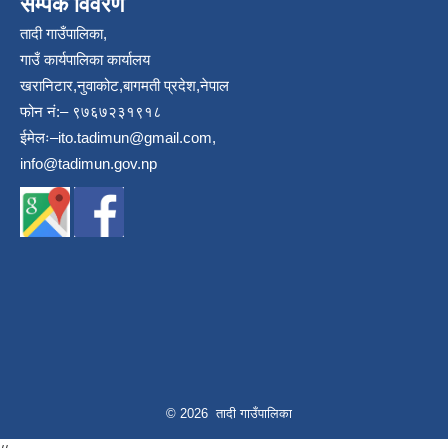
सम्पर्क विवरण
तादी गाउँपालिका,
गाउँ कार्यपालिका कार्यालय
खरानिटार,नुवाकोट,बागमती प्रदेश,नेपाल
फोन नं:– ९७६७२३१९१८
ईमेलः–
ito.tadimun@gmail.com
,
info@tadimun.gov.np
© 2026 तादी गाउँपालिका