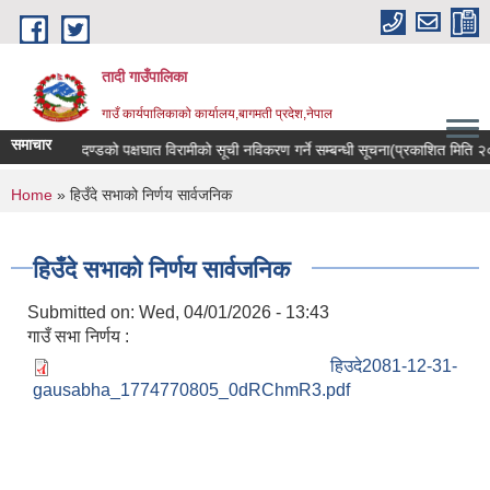
Skip to main content
तादी गाउँपालिका
गाउँ कार्यपालिकाको कार्यालय,बागमती प्रदेश,नेपाल
समाचार
ान्सर रोगी र मेरुदण्डको पक्षघात विरामीको सूची नविकरण गर्ने सम्बन्धी सूचना(प्रकाशित मित
You are here
Home
» हिउँदे सभाको निर्णय सार्वजनिक
हिउँदे सभाको निर्णय सार्वजनिक
Submitted on:
Wed, 04/01/2026 - 13:43
गाउँ सभा निर्णय :
हिउदे2081-12-31-
gausabha_1774770805_0dRChmR3.pdf