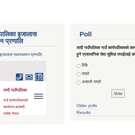
ँपालिका इजालास
Poll
पन प्रणालि
तादी गाउँपालिका गाउँ कार्यपालिकाको कार्
हुने प्रशासनिक सेवा सुविधा तपाईलाई कस
 इजालास व्यवस्थापन प्रणालि
Choices
ठिकै
राम्रो
असाध्यै राम्रो
Older polls
Results