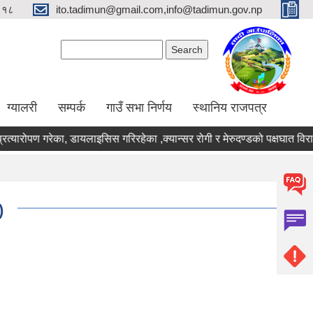
९१८
ito.tadimun@gmail.com,info@tadimun.gov.np
Search form
Search
ग्यालरी
सम्पर्क
गाउँ सभा निर्णय
स्थानिय राजपत्र
प्रत्यारोपण गरेका, डायलाइसिस गरिरहेका ,क्यान्सर रोगी र मेरुदण्डको पक्षघात व
)