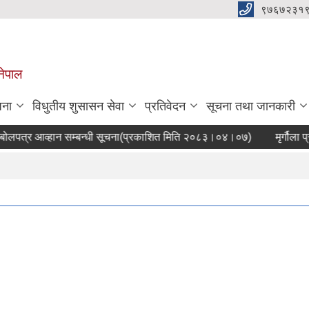
९७६७२३१
नेपाल
जना
विधुतीय शुसासन सेवा
प्रतिवेदन
सूचना तथा जानकारी
्र आव्हान सम्बन्धी सूचना(प्रकाशित मिति २०८३।०४।०७)
मृर्गौला प्र