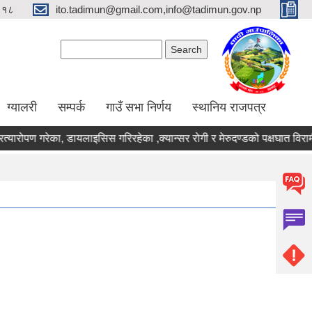
९१८
ito.tadimun@gmail.com,info@tadimun.gov.np
Search form
Search
ग्यालरी
सम्पर्क
गाउँ सभा निर्णय
स्थानिय राजपत्र
त्यारोपण गरेका, डायलाइसिस गरिरहेका ,क्यान्सर रोगी र मेरुदण्डको पक्षघात विर