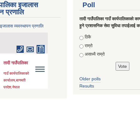
ँपालिका इजालास
Poll
पन प्रणालि
तादी गाउँपालिका गाउँ कार्यपालिकाको कार्
हुने प्रशासनिक सेवा सुविधा तपाईलाई कस
 इजालास व्यवस्थापन प्रणालि
Choices
ठिकै
राम्रो
असाध्यै राम्रो
Older polls
Results