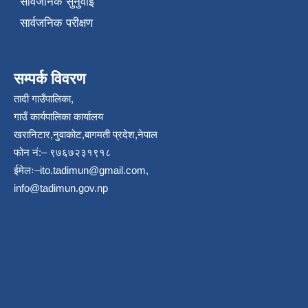
सार्वजनिक सुनुवाई
सार्वजनिक परीक्षण
सम्पर्क विवरण
तादी गाउँपालिका,
गाउँ कार्यपालिका कार्यालय
खरानिटार,नुवाकोट,बागमती प्रदेश,नेपाल
फोन नं:– ९७६७२३१९१८
ईमेलः–
ito.tadimun@gmail.com
,
info@tadimun.gov.np